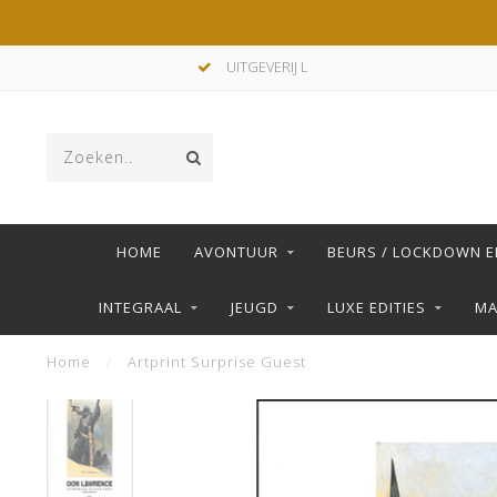
UITGEVERIJ L
HOME
AVONTUUR
BEURS / LOCKDOWN E
INTEGRAAL
JEUGD
LUXE EDITIES
M
Home
/
Artprint Surprise Guest