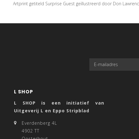
Artprint getiteld Surprise Guest geïllustreerd door Don Lawren
L SHOP
L SHOP is een initiatief van
Uitgeverij L en Eppo Stripblad
Everdenberg 4L
4902 TT
Oosterhout