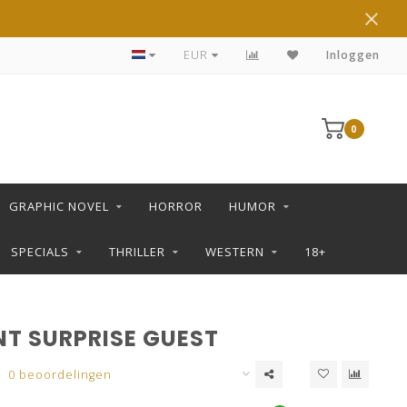
DE LEUKSTE STRIPS KOOP JE IN DE L SHOP
EUR
Inloggen
0
GRAPHIC NOVEL
HORROR
HUMOR
SPECIALS
THRILLER
WESTERN
18+
NT SURPRISE GUEST
0 beoordelingen