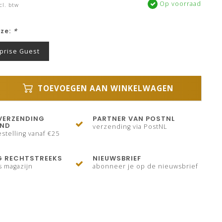
Op voorraad
cl. btw
uze:
*
rprise Guest
TOEVOEGEN AAN WINKELWAGEN
VERZENDING
PARTNER VAN POSTNL
AND
verzending via PostNL
stelling vanaf €25
G RECHTSTREEKS
NIEUWSBRIEF
s magazijn
abonneer je op de nieuwsbrief