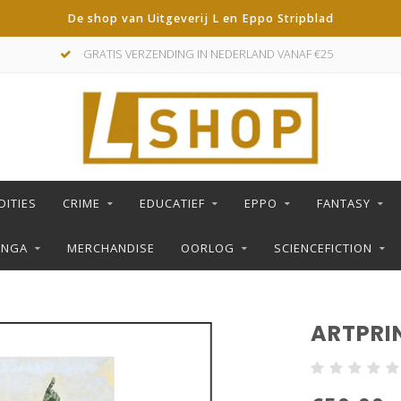
De shop van Uitgeverij L en Eppo Stripblad
GRATIS VERZENDING IN NEDERLAND VANAF €25
DITIES
CRIME
EDUCATIEF
EPPO
FANTASY
ANGA
MERCHANDISE
OORLOG
SCIENCEFICTION
ARTPRI