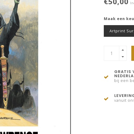
€50,00
In
Maak een ke
Artprint Su
GRATIS 
NEDERL
bij een be
LEVERIN
vanuit on