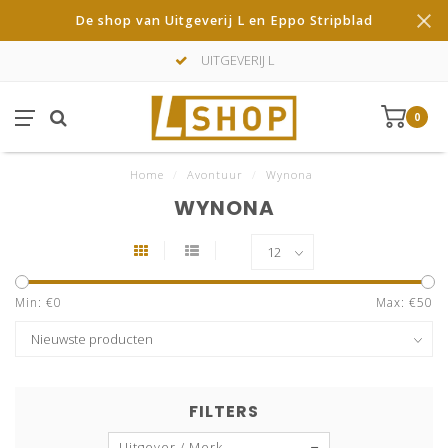
De shop van Uitgeverij L en Eppo Stripblad
UITGEVERIJ L
0
Home
/
Avontuur
/
Wynona
WYNONA
Min: €
0
Max: €
50
FILTERS
Uitgever / Merk