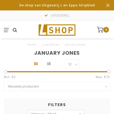
De shop van Uitgeverij L en Eppo Stripblad
UITGEVERIJ L
0
Home
/
Luxe edities
/
January Jones
JANUARY JONES
Min: €
0
Max: €
70
FILTERS
Uitgever / Merk