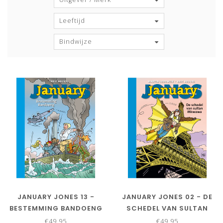
Leeftijd
Bindwijze
JANUARY JONES 13 -
JANUARY JONES 02 - DE
BESTEMMING BANDOENG
SCHEDEL VAN SULTAN
- LUXE
MKWAWA - LUXE
€49,95
€49,95