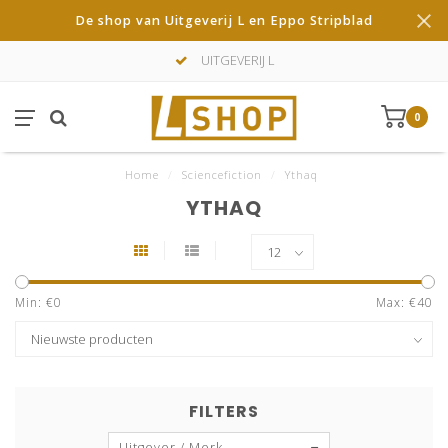
De shop van Uitgeverij L en Eppo Stripblad
UITGEVERIJ L
0
Home
/
Sciencefiction
/
Ythaq
YTHAQ
Min: €
0
Max: €
40
FILTERS
Uitgever / Merk