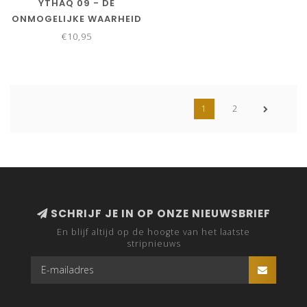
YTHAQ 09 - DE
ONMOGELIJKE WAARHEID
€10,95
1
2
SCHRIJF JE IN OP ONZE NIEUWSBRIEF
En blijf altijd op de hoogte van het laatste
stripnieuws