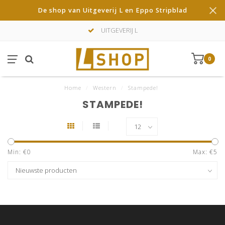
De shop van Uitgeverij L en Eppo Stripblad
UITGEVERIJ L
0
Home
/
Western
/
Stampede!
STAMPEDE!
Min: €
0
Max: €
5