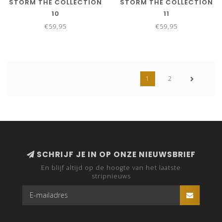
STORM THE COLLECTION
STORM THE COLLECTION
10
11
€59,95
€59,95
1
2
SCHRIJF JE IN OP ONZE NIEUWSBRIEF
En blijf altijd op de hoogte van het laatste
stripnieuws