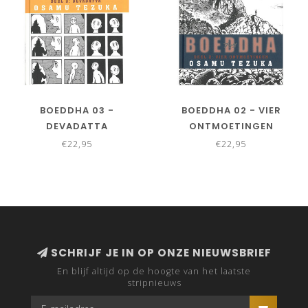
BOEDDHA 03 -
BOEDDHA 02 - VIER
DEVADATTA
ONTMOETINGEN
€22,95
€22,95
SCHRIJF JE IN OP ONZE NIEUWSBRIEF
En blijf altijd op de hoogte van het laatste
stripnieuws