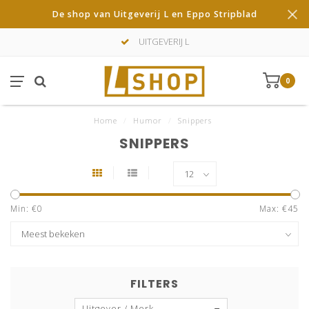
De shop van Uitgeverij L en Eppo Stripblad
UITGEVERIJ L
0
Home
/
Humor
/
Snippers
SNIPPERS
Min: €
0
Max: €
45
FILTERS
Uitgever / Merk