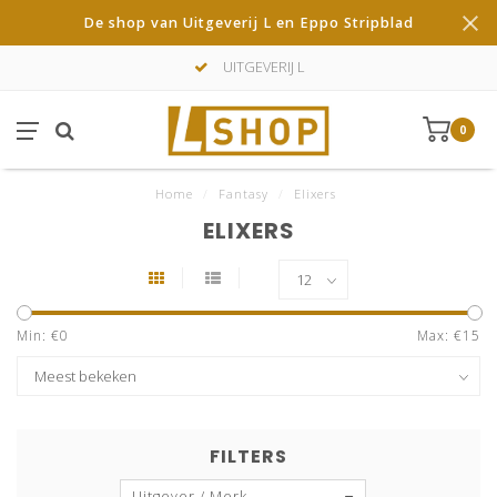
De shop van Uitgeverij L en Eppo Stripblad
UITGEVERIJ L
0
Home
/
Fantasy
/
Elixers
ELIXERS
Min: €
0
Max: €
15
FILTERS
Uitgever / Merk