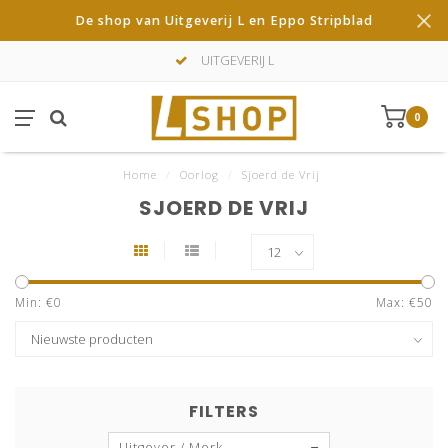
De shop van Uitgeverij L en Eppo Stripblad
UITGEVERIJ L
0
Home
/
Oorlog
/
Sjoerd de Vrij
SJOERD DE VRIJ
Min: €
0
Max: €
50
FILTERS
Uitgever / Merk