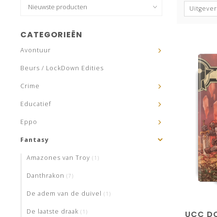
Uitgever
CATEGORIEËN
Avontuur
Beurs / LockDown Edities
Crime
Educatief
Eppo
Fantasy
Amazones van Troy
(1)
Danthrakon
(7)
De adem van de duivel
(1)
De laatste draak
(1)
UCC DO