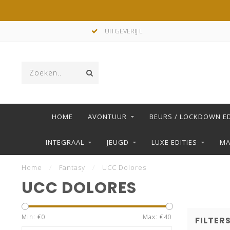
UITGEVERIJ L
HOME
AVONTUUR
BEURS / LOCKDOWN ED
INTEGRAAL
JEUGD
LUXE EDITIES
M
Home
/
Fantasy
/
UCC Dolores
UCC DOLORES
Min: €
0
Max: €
40
FILTER