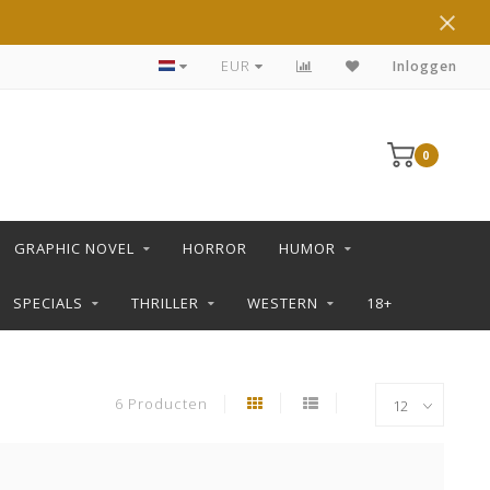
DE LEUKSTE STRIPS KOOP JE IN DE L SHOP
EUR
Inloggen
0
GRAPHIC NOVEL
HORROR
HUMOR
SPECIALS
THRILLER
WESTERN
18+
6 Producten