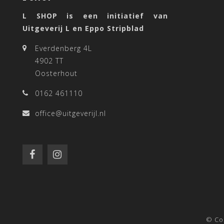
L SHOP is een initiatief van
Uitgeverij L en Eppo Stripblad
Everdenberg 4L
4902 TT
Oosterhout
0162 461110
office@uitgeverijl.nl
© Co