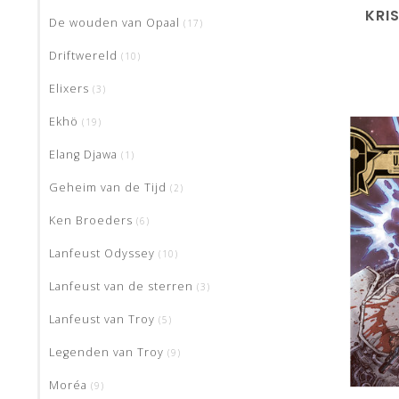
KRIS
De wouden van Opaal
(17)
Driftwereld
(10)
Elixers
(3)
Ekhö
(19)
Elang Djawa
(1)
Geheim van de Tijd
(2)
Ken Broeders
(6)
Lanfeust Odyssey
(10)
Lanfeust van de sterren
(3)
Lanfeust van Troy
(5)
Legenden van Troy
(9)
Moréa
(9)