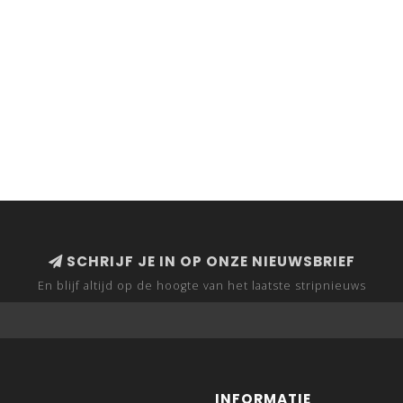
SCHRIJF JE IN OP ONZE NIEUWSBRIEF
En blijf altijd op de hoogte van het laatste stripnieuws
INFORMATIE