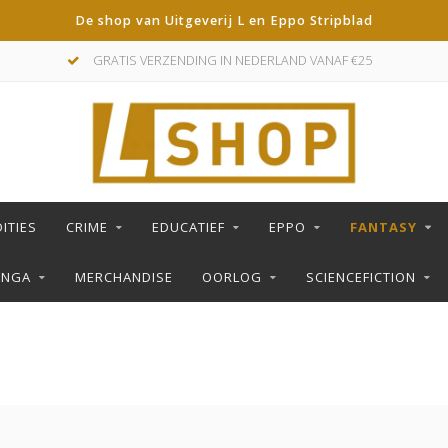
De shop van Uitgeverij L en Eppo Stripblad
GRATIS VERZENDING IN NEDERLAND VANAF €25
ITIES
CRIME
EDUCATIEF
EPPO
FANTASY
ANGA
MERCHANDISE
OORLOG
SCIENCEFICTION
S