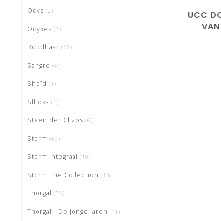
Odys
(2)
UCC DO
VAN
Odyxes
(3)
L
Roodhaar
(22)
Sangre
(6)
Sheïd
(1)
Slhoka
(1)
Steen der Chaos
(6)
Storm
(89)
Storm Integraal
(10)
Storm The Collection
(13)
Thorgal
(55)
Thorgal - De jonge jaren
(11)