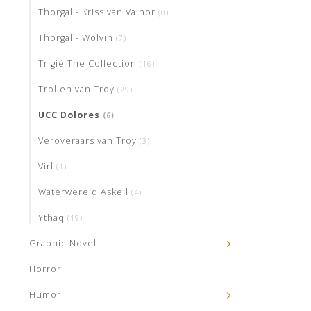
Thorgal - Kriss van Valnor
(0)
Thorgal - Wolvin
(7)
Trigië The Collection
(16)
Trollen van Troy
(29)
UCC Dolores
(6)
Veroveraars van Troy
(3)
Virl
(1)
Waterwereld Askell
(4)
Ythaq
(19)
Graphic Novel
Horror
Humor