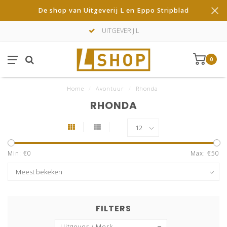
De shop van Uitgeverij L en Eppo Stripblad
UITGEVERIJ L
0
Home
/
Avontuur
/
Rhonda
RHONDA
Min: €
0
Max: €
50
FILTERS
Uitgever / Merk