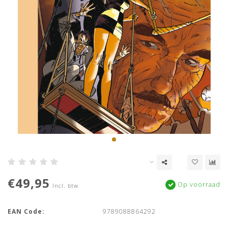
€49,95
Op voorraad
Incl. btw
EAN Code:
9789088864292