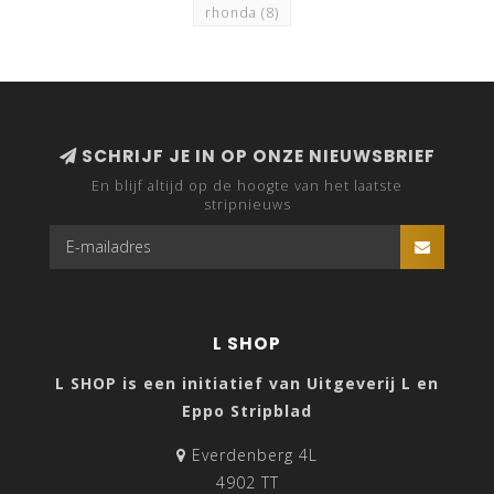
rhonda
(8)
SCHRIJF JE IN OP ONZE NIEUWSBRIEF
En blijf altijd op de hoogte van het laatste
stripnieuws
L SHOP
L SHOP is een initiatief van Uitgeverij L en
Eppo Stripblad
Everdenberg 4L
4902 TT