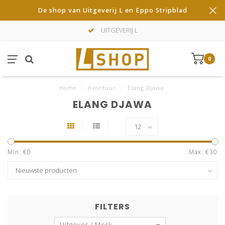
De shop van Uitgeverij L en Eppo Stripblad
UITGEVERIJ L
0
Home
/
Avontuur
/
Elang Djawa
ELANG DJAWA
Min: €
0
Max: €
30
FILTERS
Uitgever / Merk