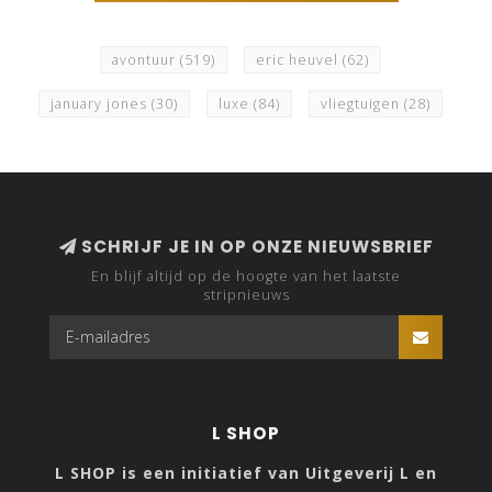
avontuur
(519)
eric heuvel
(62)
january jones
(30)
luxe
(84)
vliegtuigen
(28)
SCHRIJF JE IN OP ONZE NIEUWSBRIEF
En blijf altijd op de hoogte van het laatste
stripnieuws
L SHOP
L SHOP is een initiatief van Uitgeverij L en