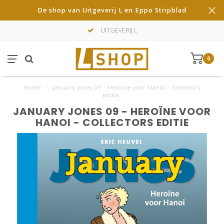
De shop van Uitgeverij L en Eppo Stripblad
UITGEVERIJ L
0
Home
/
January Jones 09 - Heroïne voor Hanoi - Collectors
editie
JANUARY JONES 09 - HEROÏNE VOOR
HANOI - COLLECTORS EDITIE