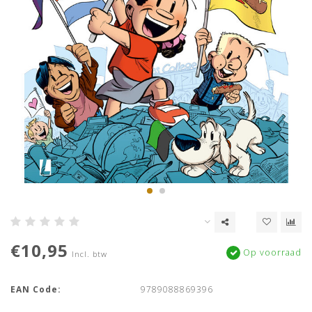
€10,95
Op voorraad
Incl. btw
EAN Code:
9789088869396