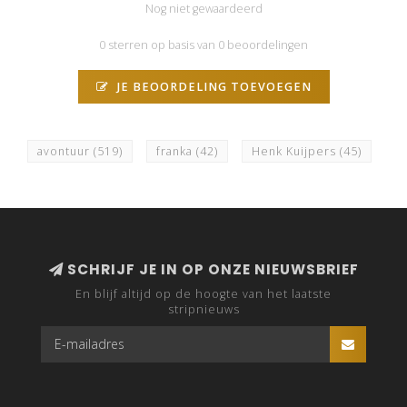
Nog niet gewaardeerd
0 sterren op basis van 0 beoordelingen
JE BEOORDELING TOEVOEGEN
avontuur
(519)
franka
(42)
Henk Kuijpers
(45)
SCHRIJF JE IN OP ONZE NIEUWSBRIEF
En blijf altijd op de hoogte van het laatste
stripnieuws