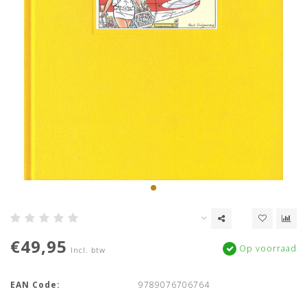
€49,95
Op voorraad
Incl. btw
EAN Code:
9789076706764