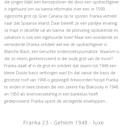
die jongen blijkt een beroepslover die door een opdrachtgever
is ingehuurd om via Ivanna informatie over een, in 1599,
ingestorte grot op Gran Canaria op te sporen. Franka vertrekt
naar dat Spaanse eiland. Daar beleeft ze een pijnlijke ervaring;
ze trapt in dezefde val als Ivanna: de plotseling opduikende ex
salvatore is ook een ingehuurde lover! Maar een woedende en
vernederde Dranka ontdekt wel wie de opdrachtgever is:
Blanche Black, een beruchte onderzoeksjournaliste. Waarom is
die zo intens geïnteresseerd in die oude grot van de moor?
Franka daalt af in de grot en ontdekt dat daarin tot 1948 een
kleine Duiste basis verborgen was! En dat vanuit die basis de
grootste roof van 1948 is gepleegd! Antwoorden hoopt Franka
te vinden in twee brieven die een zekere Kay Blakovsky in 1948
en 1950 als leversverzekering in een bankkluis heeft
gedeponeerd. Franka opent de verzegelde enveloppen...
Franka 23 - Geheim 1948 - luxe