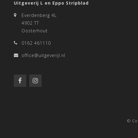
Uitgeverij L en Eppo Stripblad
Everdenberg 4L
4902 TT
Oosterhout
0162 461110
office@uitgeverijl.nl
© Co