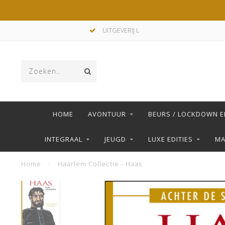
UITGEVERIJ L
HOME
AVONTUUR
BEURS / LOCKDOWN E
INTEGRAAL
JEUGD
LUXE EDITIES
M
Home
/
Haarlem Collectie - Haas