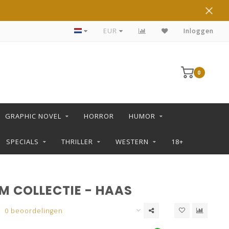
DE LEUKSTE STRIPS KOOP JE IN DE L SHOP
EUR
Inloggen
0
GRAPHIC NOVEL
HORROR
HUMOR
SPECIALS
THRILLER
WESTERN
18+
M COLLECTIE - HAAS
0 beoordelingen