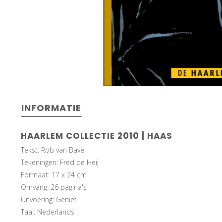
INFORMATIE
HAARLEM COLLECTIE 2010 | HAAS
Tekst: Rob van Bavel
Tekeningen: Fred de Heij
Formaat: 17 x 24 cm
Omvang: 26 pagina's
Uitvoering: Geniet
Taal: Nederlands