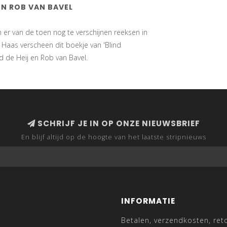
EN ROB VAN BAVEL
er van de toen nog te verschijnen reeksen in
 Haas verscheen dit boekje van 'Blind
 de Heij en Rob van Bavel.
SCHRIJF JE IN OP ONZE NIEUWSBRIEF
En blijf altijd op de hoogte van het laatste stripnieuws
INFORMATIE
Betalen, verzendkosten, ret