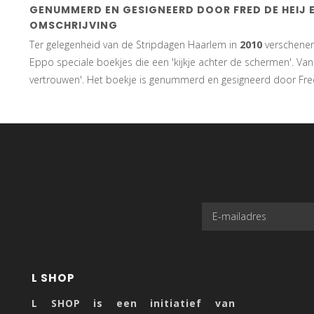
GENUMMERD EN GESIGNEERD DOOR FRED DE HEIJ 
OMSCHRIJVING
Ter gelegenheid van de Stripdagen Haarlem in
2010
verschenen 
Eppo speciale boekjes die een 'kijkje achter de schermen'. Van
vertrouwen'. Het boekje is genummerd en gesigneerd door Fred
L SHOP
L SHOP is een initiatief van