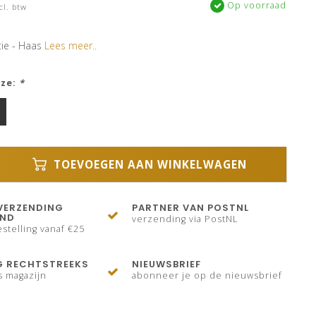
Op voorraad
cl. btw
tie - Haas
Lees meer..
uze:
*
TOEVOEGEN AAN WINKELWAGEN
VERZENDING
PARTNER VAN POSTNL
AND
verzending via PostNL
stelling vanaf €25
G RECHTSTREEKS
NIEUWSBRIEF
s magazijn
abonneer je op de nieuwsbrief