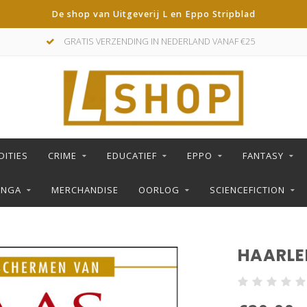
De shop van Uitgeverij L en Eppo Stripblad
GRATIS VERZENDING IN NEDERLAND VANAF €25
DITIES
CRIME
EDUCATIEF
EPPO
FANTASY
ANGA
MERCHANDISE
OORLOG
SCIENCEFICTION
HAARLE