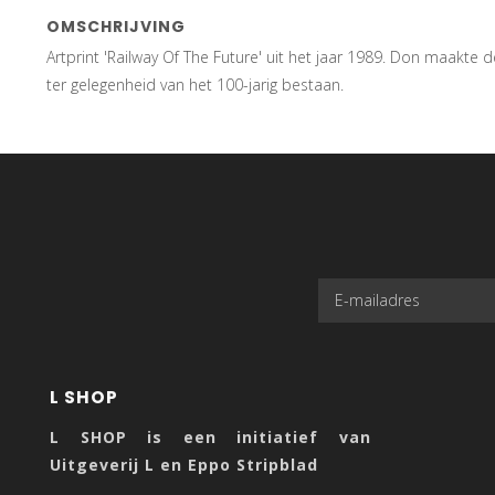
OMSCHRIJVING
Artprint 'Railway Of The Future' uit het jaar 1989. Don maakt
ter gelegenheid van het 100-jarig bestaan.
L SHOP
L SHOP is een initiatief van
Uitgeverij L en Eppo Stripblad