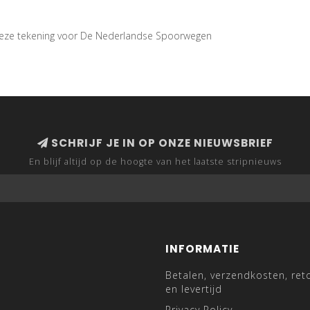
e deze tekening voor De Nederlandse Spoorwegen
SCHRIJF JE IN OP ONZE NIEUWSBRIEF
En blijf altijd op de hoogte van het laatste stripnieuws
INFORMATIE
Betalen, verzendkosten, ret
en levertijd
Privacy Policy