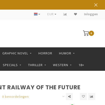
DE LEUKSTE STRIPS KOOP JE IN DE L SHOP
EUR
Inloggen
0
GRAPHIC NOVEL
HORROR
HUMOR
SPECIALS
THRILLER
WESTERN
18+
NT RAILWAY OF THE FUTURE
0 beoordelingen