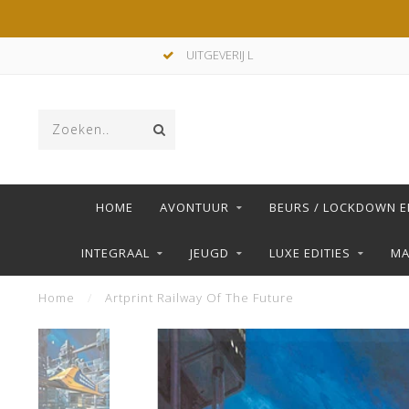
UITGEVERIJ L
HOME
AVONTUUR
BEURS / LOCKDOWN E
INTEGRAAL
JEUGD
LUXE EDITIES
M
Home
/
Artprint Railway Of The Future