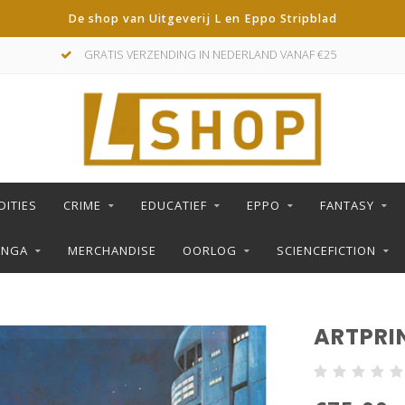
De shop van Uitgeverij L en Eppo Stripblad
GRATIS VERZENDING IN NEDERLAND VANAF €25
DITIES
CRIME
EDUCATIEF
EPPO
FANTASY
ANGA
MERCHANDISE
OORLOG
SCIENCEFICTION
ARTPRI