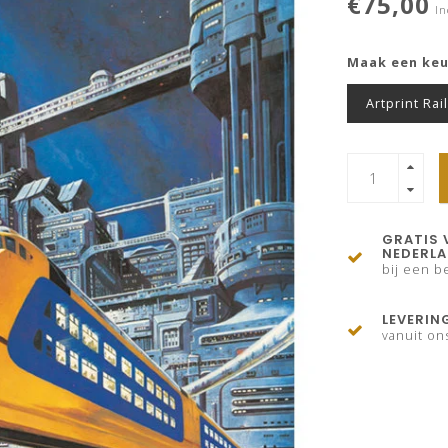
€75,00
In
Maak een ke
Artprint Rai
GRATIS 
NEDERL
bij een be
LEVERIN
vanuit on