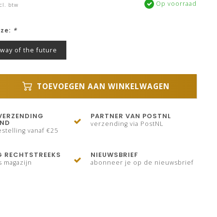
Op voorraad
cl. btw
uze:
*
lway of the future
TOEVOEGEN AAN WINKELWAGEN
VERZENDING
PARTNER VAN POSTNL
AND
verzending via PostNL
stelling vanaf €25
G RECHTSTREEKS
NIEUWSBRIEF
s magazijn
abonneer je op de nieuwsbrief