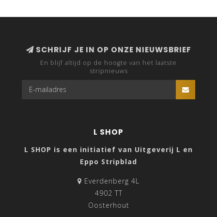
SCHRIJF JE IN OP ONZE NIEUWSBRIEF
En blijf altijd op de hoogte van het laatste
stripnieuws
L SHOP
L SHOP is een initiatief van Uitgeverij L en
Eppo Stripblad
Everdenberg 4L
4902 TT
Oosterhout