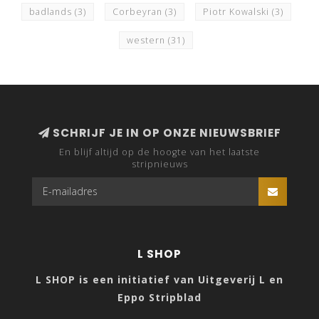
badlands
(3)
Corbeyran
(3)
Piotr Kowalski
(3)
western
(31)
SCHRIJF JE IN OP ONZE NIEUWSBRIEF
En blijf altijd op de hoogte van het laatste
stripnieuws
L SHOP
L SHOP is een initiatief van Uitgeverij L en
Eppo Stripblad