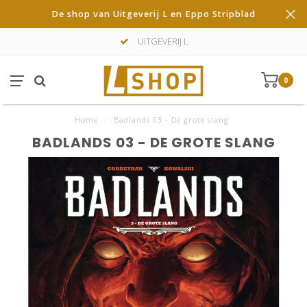
De shop van Uitgeverij L en Eppo Stripblad
UITGEVERIJ L
0
Home
/
Badlands 03 - De grote slang
BADLANDS 03 - DE GROTE SLANG