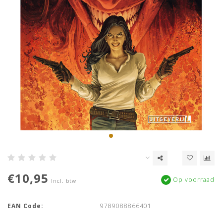
€10,95
Op voorraad
Incl. btw
EAN Code:
9789088866401