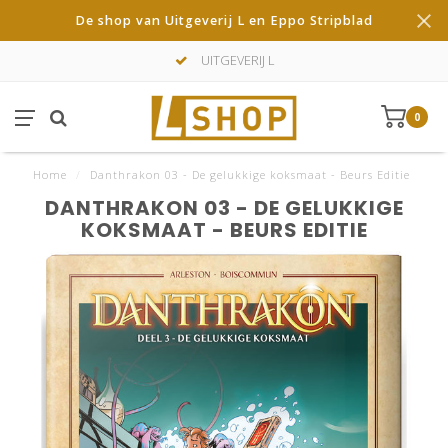
De shop van Uitgeverij L en Eppo Stripblad
UITGEVERIJ L
0
Home
/
Danthrakon 03 - De gelukkige koksmaat - Beurs Editie
DANTHRAKON 03 - DE GELUKKIGE
KOKSMAAT - BEURS EDITIE