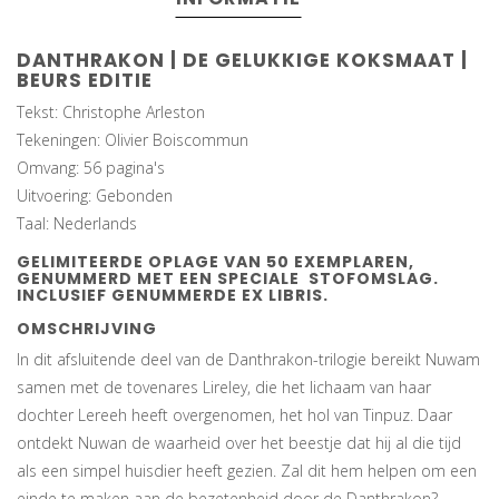
DANTHRAKON | DE GELUKKIGE KOKSMAAT |
BEURS EDITIE
Tekst: Christophe Arleston
Tekeningen: Olivier Boiscommun
Omvang: 56 pagina's
Uitvoering: Gebonden
Taal: Nederlands
GELIMITEERDE OPLAGE VAN 50 EXEMPLAREN,
GENUMMERD MET EEN SPECIALE STOFOMSLAG.
INCLUSIEF GENUMMERDE EX LIBRIS.
OMSCHRIJVING
In dit afsluitende deel van de Danthrakon-trilogie bereikt Nuwam
samen met de tovenares Lireley, die het lichaam van haar
dochter Lereeh heeft overgenomen, het hol van Tinpuz. Daar
ontdekt Nuwan de waarheid over het beestje dat hij al die tijd
als een simpel huisdier heeft gezien. Zal dit hem helpen om een
einde te maken aan de bezetenheid door de Danthrakon?