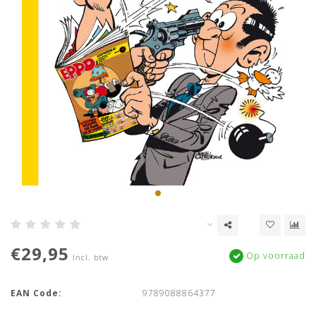
€29,95
Op voorraad
Incl. btw
EAN Code:
9789088864377