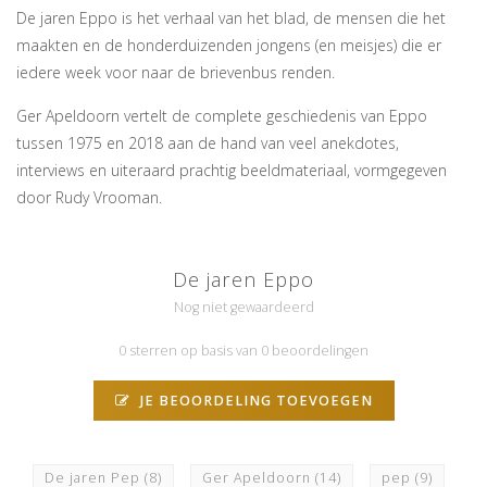
De jaren Eppo is het verhaal van het blad, de mensen die het
maakten en de honderduizenden jongens (en meisjes) die er
iedere week voor naar de brievenbus renden.
Ger Apeldoorn vertelt de complete geschiedenis van Eppo
tussen 1975 en 2018 aan de hand van veel anekdotes,
interviews en uiteraard prachtig beeldmateriaal, vormgegeven
door Rudy Vrooman.
De jaren Eppo
Nog niet gewaardeerd
0 sterren op basis van 0 beoordelingen
JE BEOORDELING TOEVOEGEN
De jaren Pep
(8)
Ger Apeldoorn
(14)
pep
(9)