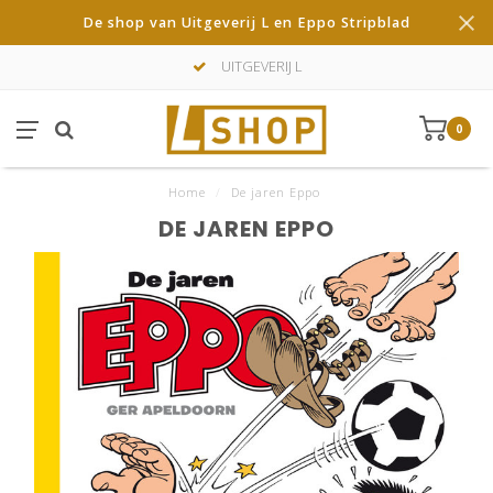
De shop van Uitgeverij L en Eppo Stripblad
UITGEVERIJ L
0
Home
/
De jaren Eppo
DE JAREN EPPO