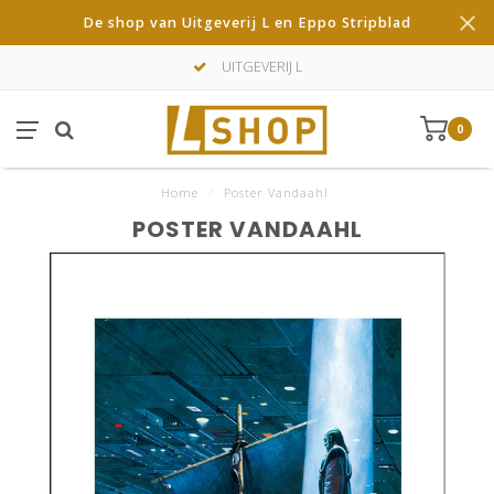
De shop van Uitgeverij L en Eppo Stripblad
UITGEVERIJ L
0
Home
/
Poster Vandaahl
POSTER VANDAAHL