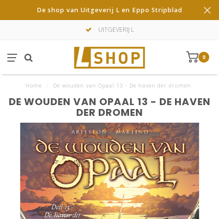
De shop van Uitgeverij L en Eppo Stripblad
UITGEVERIJ L
0
Home
/
De wouden van Opaal 13 - De haven der dromen
DE WOUDEN VAN OPAAL 13 - DE HAVEN
DER DROMEN