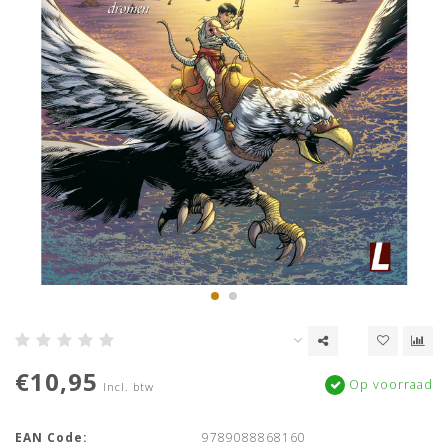
€10,95
Op voorraad
Incl. btw
EAN Code:
9789088868160