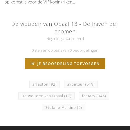
op komst is voor de Vijf Koninkrijken...
De wouden van Opaal 13 - De haven der
dromen
Nog niet gewaardeerd
0 sterren op basis van 0 beoordelingen
JE BEOORDELING TOEVOEGEN
arleston
(92)
avontuur
(519)
De wouden van Opaal
(17)
fantasy
(345)
Stefano Martino
(5)