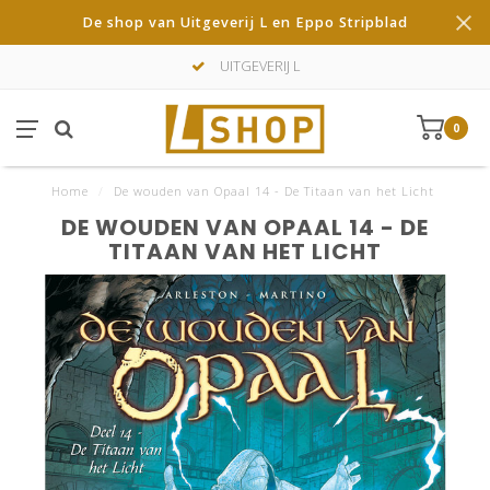
De shop van Uitgeverij L en Eppo Stripblad
UITGEVERIJ L
0
Home
/
De wouden van Opaal 14 - De Titaan van het Licht
DE WOUDEN VAN OPAAL 14 - DE
TITAAN VAN HET LICHT