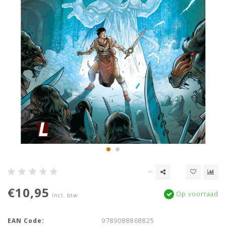
€10,95
Op voorraad
Incl. btw
EAN Code:
9789088868825