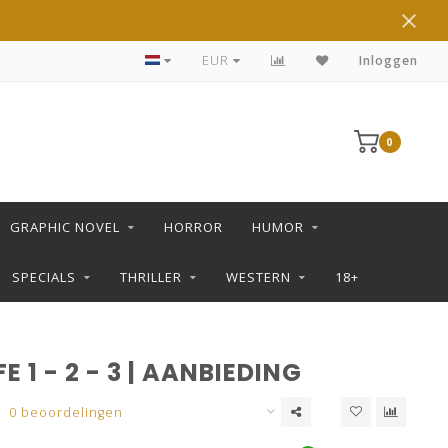
DE LEUKSTE STRIPS KOOP JE IN DE L SHOP
EUR
Inloggen
0
GRAPHIC NOVEL
HORROR
HUMOR
SPECIALS
THRILLER
WESTERN
18+
E 1 - 2 - 3 | AANBIEDING
0 beoordelingen