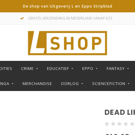
De shop van Uitgeverij L en Eppo Stripblad
GRATIS VERZENDING IN NEDERLAND VANAF €25
DITIES
CRIME
EDUCATIEF
EPPO
FANTASY
ANGA
MERCHANDISE
OORLOG
SCIENCEFICTION
DEAD LIF