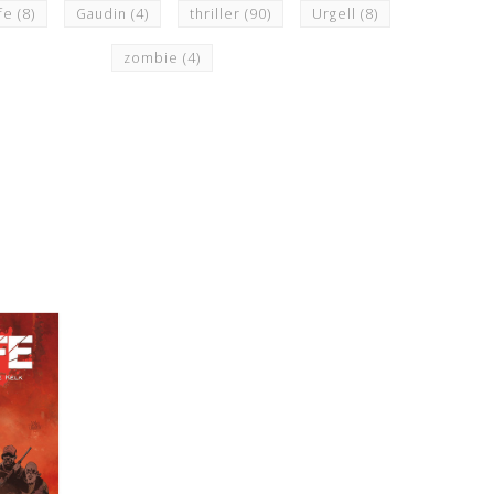
ife
(8)
Gaudin
(4)
thriller
(90)
Urgell
(8)
zombie
(4)
N