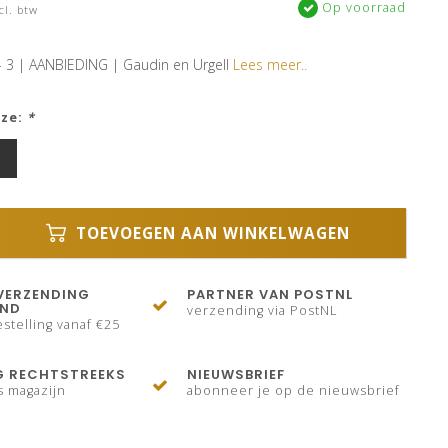
Op voorraad
cl. btw
 - 3 | AANBIEDING | Gaudin en Urgell
Lees meer..
uze:
*
TOEVOEGEN AAN WINKELWAGEN
VERZENDING
PARTNER VAN POSTNL
AND
verzending via PostNL
stelling vanaf €25
G RECHTSTREEKS
NIEUWSBRIEF
s magazijn
abonneer je op de nieuwsbrief