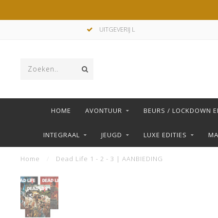
UITGEVERIJ L
HOME
AVONTUUR
BEURS / LOCKDOWN E
INTEGRAAL
JEUGD
LUXE EDITIES
M
Home
/
Dead Life 1 - 2 - 3 | AANBIEDING