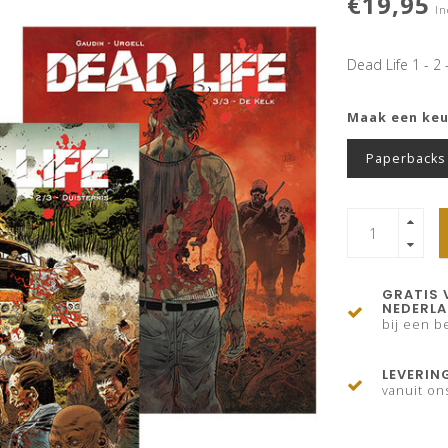
€19,95
In
Dead Life 1 - 2
Maak een ke
Paperbacks
GRATIS 
NEDERL
bij een be
LEVERIN
vanuit on