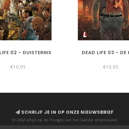
LIFE 02 - DUISTERNIS
DEAD LIFE 03 - DE
€10,95
€10,95
SCHRIJF JE IN OP ONZE NIEUWSBRIEF
En blijf altijd op de hoogte van het laatste stripnieuws