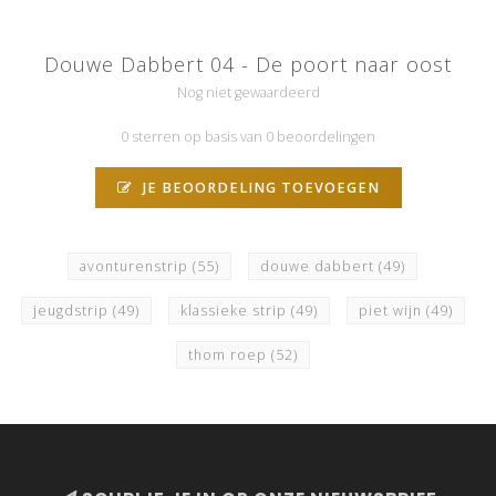
Douwe Dabbert 04 - De poort naar oost
Nog niet gewaardeerd
0 sterren op basis van 0 beoordelingen
JE BEOORDELING TOEVOEGEN
avonturenstrip
(55)
douwe dabbert
(49)
jeugdstrip
(49)
klassieke strip
(49)
piet wijn
(49)
thom roep
(52)