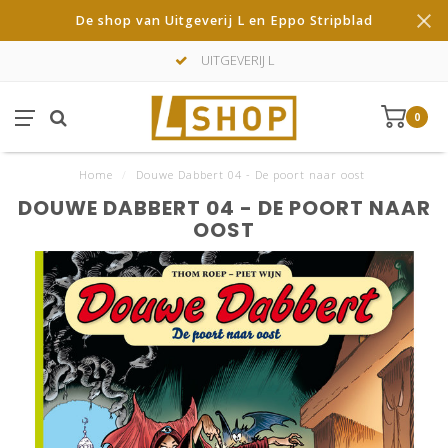
De shop van Uitgeverij L en Eppo Stripblad
UITGEVERIJ L
0
Home
/
Douwe Dabbert 04 - De poort naar oost
DOUWE DABBERT 04 - DE POORT NAAR
OOST