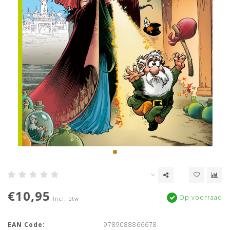
€10,95
Op voorraad
Incl. btw
EAN Code:
9789088866678