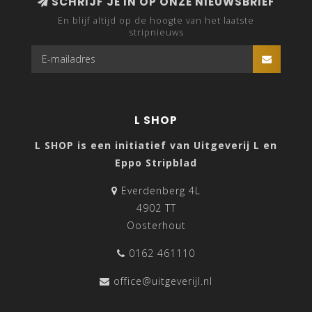
SCHRIJF JE IN OP ONZE NIEUWSBRIEF
En blijf altijd op de hoogte van het laatste
stripnieuws
L SHOP
L SHOP is een initiatief van Uitgeverij L en
Eppo Stripblad
Everdenberg 4L
4902 TT
Oosterhout
0162 461110
office@uitgeverijl.nl