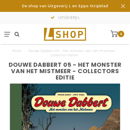
De shop van Uitgeverij L en Eppo Stripblad
UITGEVERIJ L
0
Home
/
Douwe Dabbert 05 - Het monster van het mistmeer -
Collectors editie
DOUWE DABBERT 05 - HET MONSTER
VAN HET MISTMEER - COLLECTORS
EDITIE