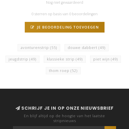
Nog niet gewaardeerd
0 sterren op basis van 0 beoordelingen
JE BEOORDELING TOEVOEGEN
avonturenstrip
(55)
douwe dabbert
(49)
jeugdstrip
(49)
klassieke strip
(49)
piet wijn
(49)
thom roep
(52)
SCHRIJF JE IN OP ONZE NIEUWSBRIEF
En blijf altijd op de hoogte van het laatste
stripnieuws