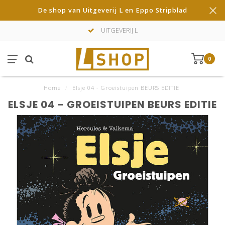
De shop van Uitgeverij L en Eppo Stripblad
UITGEVERIJ L
0
Home
/
Elsje 04 - Groeistuipen BEURS EDITIE
ELSJE 04 - GROEISTUIPEN BEURS EDITIE