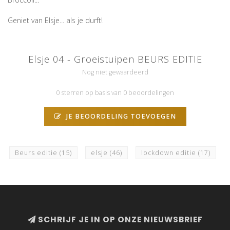
Geniet van Elsje... als je durft!
Elsje 04 - Groeistuipen BEURS EDITIE
Nog niet gewaardeerd
0 sterren op basis van 0 beoordelingen
JE BEOORDELING TOEVOEGEN
Beurs editie
(15)
elsje
(46)
lockdown editie
(17)
SCHRIJF JE IN OP ONZE NIEUWSBRIEF