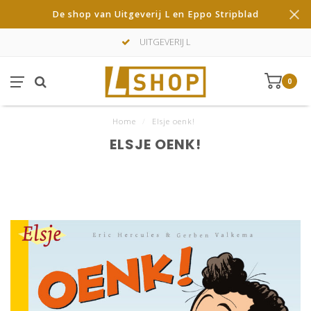
De shop van Uitgeverij L en Eppo Stripblad
UITGEVERIJ L
0
Home
/
Elsje oenk!
ELSJE OENK!