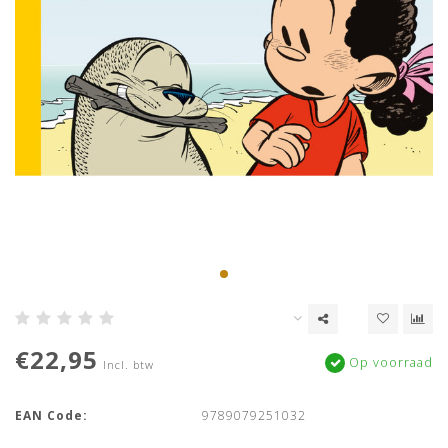
€22,95
Op voorraad
Incl. btw
EAN Code:
9789079251032