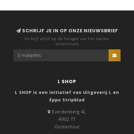
SCHRIJF JE IN OP ONZE NIEUWSBRIEF
En blijf altijd op de hoogte van het laatste
stripnieuws
L SHOP
L SHOP is een initiatief van Uitgeverij L en
Eppo Stripblad
Everdenberg 4L
4902 TT
Oosterhout