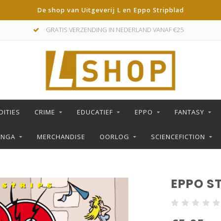
De shop van Uitgeverij L en Eppo Stripblad
GRATIS VERZENDING IN NEDERLAND VANAF €25
DITIES
CRIME
EDUCATIEF
EPPO
FANTASY
ANGA
MERCHANDISE
OORLOG
SCIENCEFICTION
EPPO ST