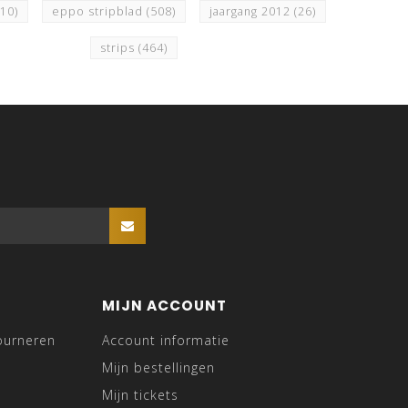
510)
eppo stripblad
(508)
jaargang 2012
(26)
strips
(464)
MIJN ACCOUNT
ourneren
Account informatie
Mijn bestellingen
Mijn tickets