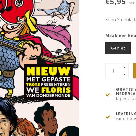
€5,95
Incl.
Eppo Stripblad
Maak een ke
Geniet
GRATIS 
NEDERL
bij een be
LEVERIN
vanuit on