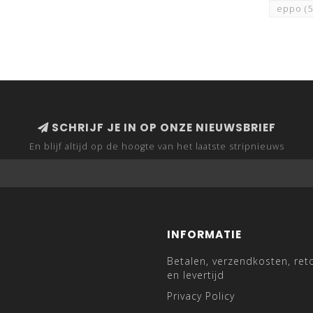
eppo
(
SCHRIJF JE IN OP ONZE NIEUWSBRIEF
En blijf altijd op de hoogte van het laatste stripnieuws
INFORMATIE
Betalen, verzendkosten, ret
en levertijd
Privacy Policy