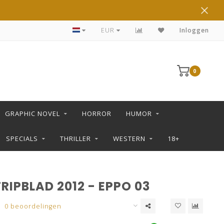
DE LEUKSTE STRIPS KOOP JE IN DE L SHOP
EUR
Inloggen
0
GRAPHIC NOVEL
HORROR
HUMOR
SPECIALS
THRILLER
WESTERN
18+
RIPBLAD 2012 - EPPO 03
0 beoordelingen