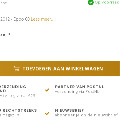
Op voorraad
 btw
 2012 - Eppo 03
Lees meer..
uze:
*
TOEVOEGEN AAN WINKELWAGEN
VERZENDING
PARTNER VAN POSTNL
AND
verzending via PostNL
stelling vanaf €25
G RECHTSTREEKS
NIEUWSBRIEF
s magazijn
abonneer je op de nieuwsbrief