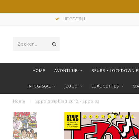
UITGEVERIJ L
HOME
AVONTUUR
BEURS / LOCKDOWN E
INTEGRAAL
JEUGD
LUXE EDITIES
M
Home
/
Eppo Stripblad 2012 - Eppo 03