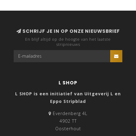
SCHRIJF JE IN OP ONZE NIEUWSBRIEF
En blijf altijd op de hoogte van het laatste
stripnieuws
L SHOP
L SHOP is een initiatief van Uitgeverij L en
Eppo Stripblad
Everdenberg 4L
4902 TT
Oosterhout