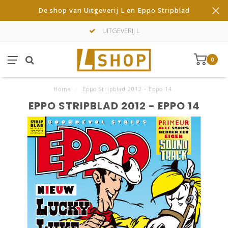
De shop van Uitgeverij L en Eppo Stripblad
UITGEVERIJ L
0
Home
/
Eppo Stripblad 2012 - Eppo 14
EPPO STRIPBLAD 2012 - EPPO 14