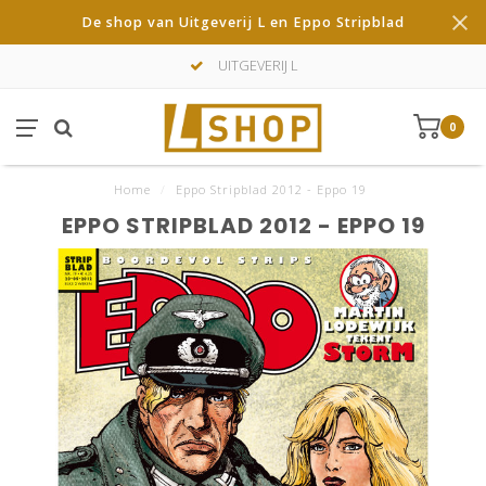
De shop van Uitgeverij L en Eppo Stripblad
UITGEVERIJ L
0
Home
/
Eppo Stripblad 2012 - Eppo 19
EPPO STRIPBLAD 2012 - EPPO 19