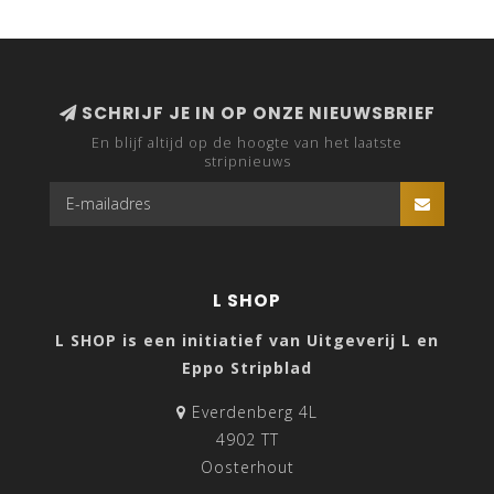
SCHRIJF JE IN OP ONZE NIEUWSBRIEF
En blijf altijd op de hoogte van het laatste
stripnieuws
L SHOP
L SHOP is een initiatief van Uitgeverij L en
Eppo Stripblad
Everdenberg 4L
4902 TT
Oosterhout