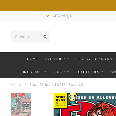
UITGEVERIJ L
HOME
AVONTUUR
BEURS / LOCKDOWN E
INTEGRAAL
JEUGD
LUXE EDITIES
M
Home
/
Eppo Stripblad 2012 - Eppo 25