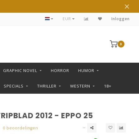
DE LEUKSTE STRIPS KOOP JE IN DE L SHOP
EUR
Inloggen
0
GRAPHIC NOVEL
HORROR
HUMOR
SPECIALS
THRILLER
WESTERN
18+
RIPBLAD 2012 - EPPO 25
0 beoordelingen