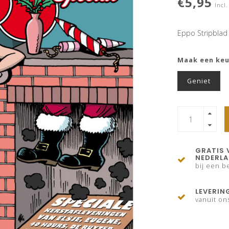
€5,95
Incl.
Eppo Stripblad
Maak een ke
Geniet
GRATIS 
NEDERL
bij een be
LEVERIN
vanuit on