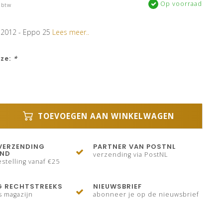
Op voorraad
 btw
 2012 - Eppo 25
Lees meer..
uze:
*
TOEVOEGEN AAN WINKELWAGEN
VERZENDING
PARTNER VAN POSTNL
AND
verzending via PostNL
stelling vanaf €25
G RECHTSTREEKS
NIEUWSBRIEF
s magazijn
abonneer je op de nieuwsbrief