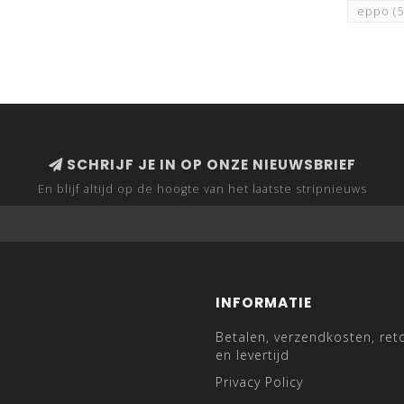
eppo
(
SCHRIJF JE IN OP ONZE NIEUWSBRIEF
En blijf altijd op de hoogte van het laatste stripnieuws
INFORMATIE
Betalen, verzendkosten, ret
en levertijd
Privacy Policy