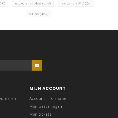
510)
eppo stripblad
(508)
jaargang 2012
(26)
strips
(464)
MIJN ACCOUNT
ourneren
Account informatie
Mijn bestellingen
Mijn tickets