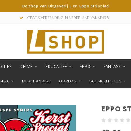
De shop van Uitgeverij L en Eppo Stripblad
GRATIS VERZENDING IN NEDERLAND VANAF €25
DITIES
CRIME
EDUCATIEF
EPPO
FANTASY
ANGA
MERCHANDISE
OORLOG
SCIENCEFICTION
EPPO ST