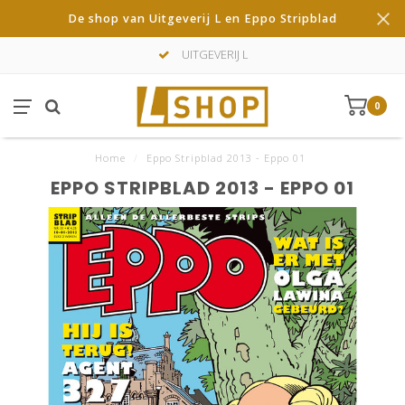
De shop van Uitgeverij L en Eppo Stripblad
UITGEVERIJ L
0
Home
/
Eppo Stripblad 2013 - Eppo 01
EPPO STRIPBLAD 2013 - EPPO 01