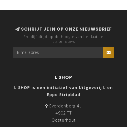
SCHRIJF JE IN OP ONZE NIEUWSBRIEF
En blijf altijd op de hoogte van het laatste
stripnieuws
L SHOP
L SHOP is een initiatief van Uitgeverij L en
Eppo Stripblad
Everdenberg 4L
4902 TT
Oosterhout