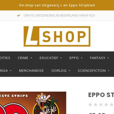
De shop van Uitgeverij L en Eppo Stripblad
GRATIS VERZENDING IN NEDERLAND VANAF €25
DITIES
CRIME
EDUCATIEF
EPPO
FANTASY
ANGA
MERCHANDISE
OORLOG
SCIENCEFICTION
EPPO ST