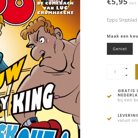
€5,95
Incl.
Eppo Stripblad
Maak een ke
Geniet
GRATIS 
NEDERL
bij een be
LEVERIN
vanuit on