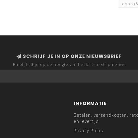
eppo
(
SCHRIJF JE IN OP ONZE NIEUWSBRIEF
En blijf altijd op de hoogte van het laatste stripnieuws
INFORMATIE
Betalen, verzendkosten, ret
en levertijd
Privacy Policy