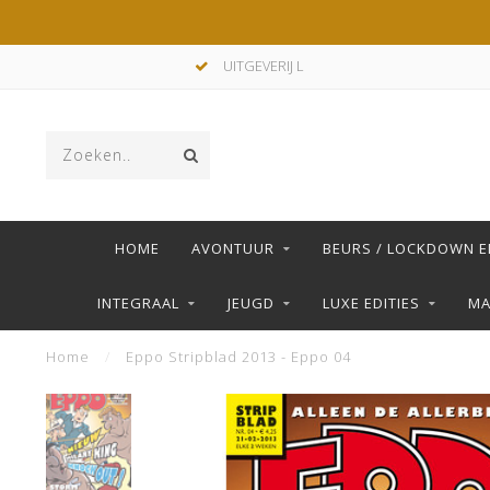
UITGEVERIJ L
HOME
AVONTUUR
BEURS / LOCKDOWN E
INTEGRAAL
JEUGD
LUXE EDITIES
M
Home
/
Eppo Stripblad 2013 - Eppo 04