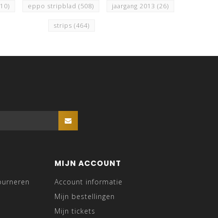
510)
eppo stripblad
(508)
jaargang 2013
(26)
strips
(464)
MIJN ACCOUNT
ourneren
Account informatie
Mijn bestellingen
Mijn tickets