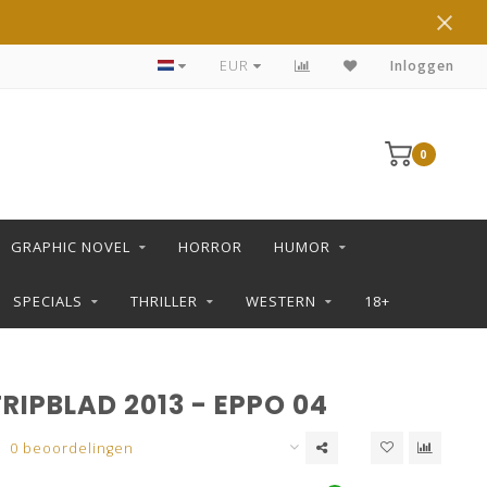
DE LEUKSTE STRIPS KOOP JE IN DE L SHOP
EUR
Inloggen
0
GRAPHIC NOVEL
HORROR
HUMOR
SPECIALS
THRILLER
WESTERN
18+
RIPBLAD 2013 - EPPO 04
0 beoordelingen