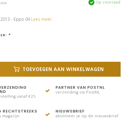
Op voorraad
 btw
 2013 - Eppo 04
Lees meer..
uze:
*
TOEVOEGEN AAN WINKELWAGEN
VERZENDING
PARTNER VAN POSTNL
AND
verzending via PostNL
stelling vanaf €25
G RECHTSTREEKS
NIEUWSBRIEF
s magazijn
abonneer je op de nieuwsbrief