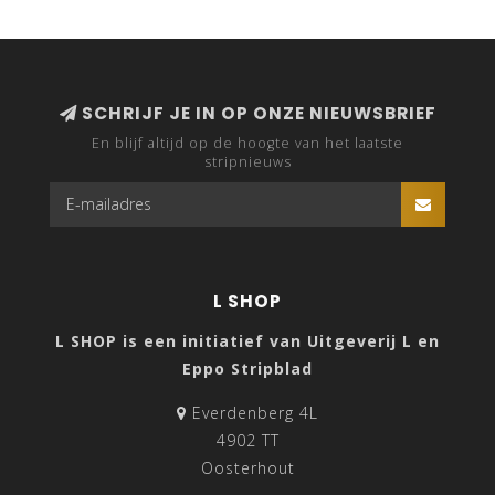
SCHRIJF JE IN OP ONZE NIEUWSBRIEF
En blijf altijd op de hoogte van het laatste
stripnieuws
L SHOP
L SHOP is een initiatief van Uitgeverij L en
Eppo Stripblad
Everdenberg 4L
4902 TT
Oosterhout