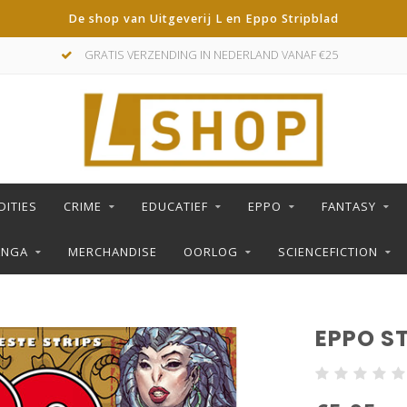
De shop van Uitgeverij L en Eppo Stripblad
GRATIS VERZENDING IN NEDERLAND VANAF €25
DITIES
CRIME
EDUCATIEF
EPPO
FANTASY
ANGA
MERCHANDISE
OORLOG
SCIENCEFICTION
EPPO ST