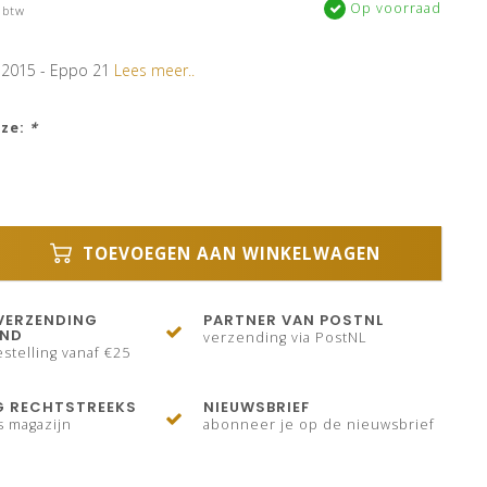
Op voorraad
 btw
 2015 - Eppo 21
Lees meer..
uze:
*
TOEVOEGEN AAN WINKELWAGEN
VERZENDING
PARTNER VAN POSTNL
AND
verzending via PostNL
stelling vanaf €25
G RECHTSTREEKS
NIEUWSBRIEF
s magazijn
abonneer je op de nieuwsbrief