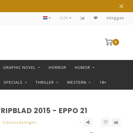
DE LEUKSTE STRIPS KOOP JE IN DE L SHOP
EUR
Inloggen
0
GRAPHIC NOVEL
HORROR
HUMOR
SPECIALS
THRILLER
WESTERN
18+
RIPBLAD 2015 - EPPO 21
0 beoordelingen