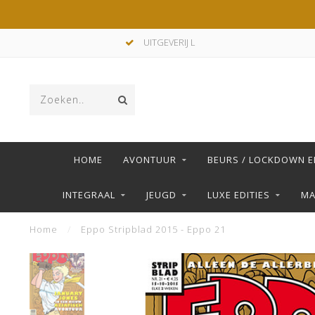
UITGEVERIJ L
HOME
AVONTUUR
BEURS / LOCKDOWN E
INTEGRAAL
JEUGD
LUXE EDITIES
M
Home
/
Eppo Stripblad 2015 - Eppo 21