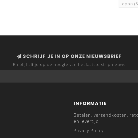
eppo
(
SCHRIJF JE IN OP ONZE NIEUWSBRIEF
En blijf altijd op de hoogte van het laatste stripnieuws
INFORMATIE
Betalen, verzendkosten, ret
en levertijd
Privacy Policy