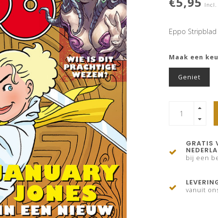
€5,95
Incl.
Eppo Stripblad
Maak een ke
Geniet
GRATIS 
NEDERL
bij een be
LEVERIN
vanuit on