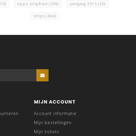
510)
eppo stripblad
(508)
jaargang 2015
(26)
strips
(464)
MIJN ACCOUNT
ourneren
Account informatie
Mijn bestellingen
Mijn tickets