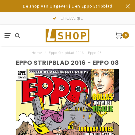
De shop van Uitgeverij L en Eppo Stripblad
UITGEVERIJ L
0
Home
/
Eppo Stripblad 2016 - Eppo 08
EPPO STRIPBLAD 2016 - EPPO 08