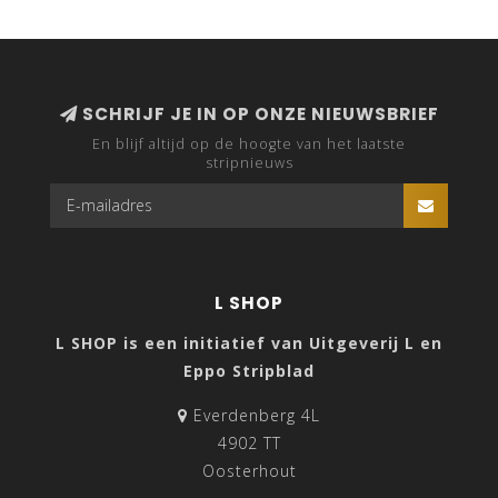
SCHRIJF JE IN OP ONZE NIEUWSBRIEF
En blijf altijd op de hoogte van het laatste
stripnieuws
L SHOP
L SHOP is een initiatief van Uitgeverij L en
Eppo Stripblad
Everdenberg 4L
4902 TT
Oosterhout