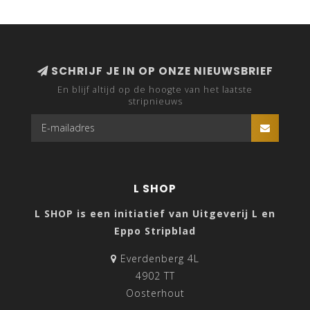
SCHRIJF JE IN OP ONZE NIEUWSBRIEF
En blijf altijd op de hoogte van het laatste
stripnieuws
L SHOP
L SHOP is een initiatief van Uitgeverij L en
Eppo Stripblad
Everdenberg 4L
4902 TT
Oosterhout