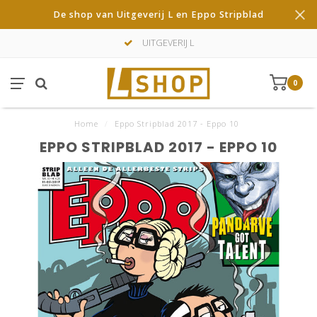
De shop van Uitgeverij L en Eppo Stripblad
UITGEVERIJ L
0
Home
/
Eppo Stripblad 2017 - Eppo 10
EPPO STRIPBLAD 2017 - EPPO 10