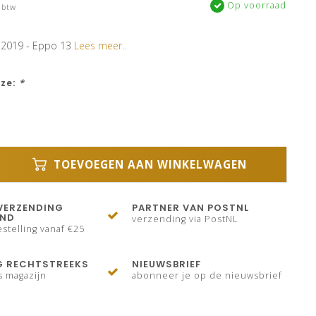
Op voorraad
 btw
 2019 - Eppo 13
Lees meer..
uze:
*
TOEVOEGEN AAN WINKELWAGEN
VERZENDING
PARTNER VAN POSTNL
AND
verzending via PostNL
stelling vanaf €25
G RECHTSTREEKS
NIEUWSBRIEF
s magazijn
abonneer je op de nieuwsbrief