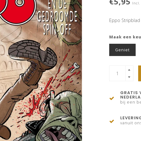
€5,95
Incl.
Eppo Stripblad
Maak een ke
Geniet
GRATIS 
NEDERL
bij een be
LEVERIN
vanuit on