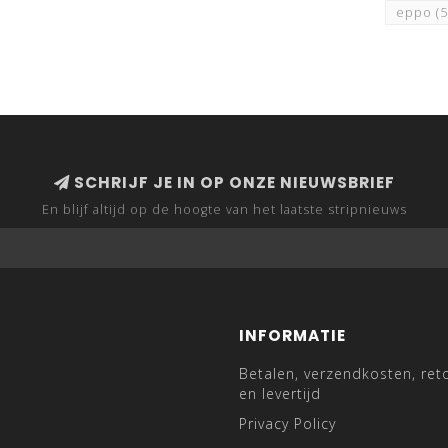
eppo
(
SCHRIJF JE IN OP ONZE NIEUWSBRIEF
En blijf altijd op de hoogte van het laatste stripnieuws
INFORMATIE
Betalen, verzendkosten, ret
en levertijd
Privacy Policy