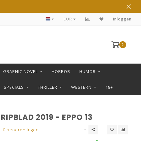
DE LEUKSTE STRIPS KOOP JE IN DE L SHOP
EUR
Inloggen
0
GRAPHIC NOVEL
HORROR
HUMOR
SPECIALS
THRILLER
WESTERN
18+
RIPBLAD 2019 - EPPO 13
0 beoordelingen