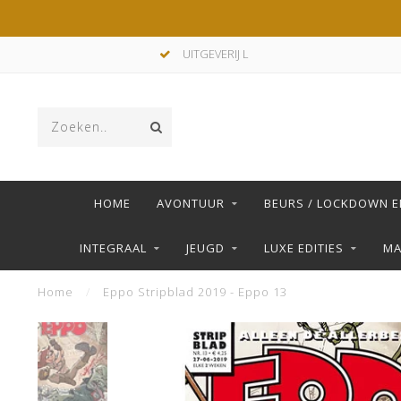
UITGEVERIJ L
HOME
AVONTUUR
BEURS / LOCKDOWN E
INTEGRAAL
JEUGD
LUXE EDITIES
M
Home
/
Eppo Stripblad 2019 - Eppo 13