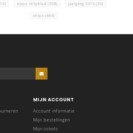
510)
eppo stripblad
(508)
jaargang 2019
(26)
strips
(464)
MIJN ACCOUNT
ourneren
Account informatie
Mijn bestellingen
Mijn tickets