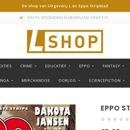
De shop van Uitgeverij L en Eppo Stripblad
GRATIS VERZENDING IN NEDERLAND VANAF €25
DITIES
CRIME
EDUCATIEF
EPPO
FANTASY
ANGA
MERCHANDISE
OORLOG
SCIENCEFICTION
EPPO ST