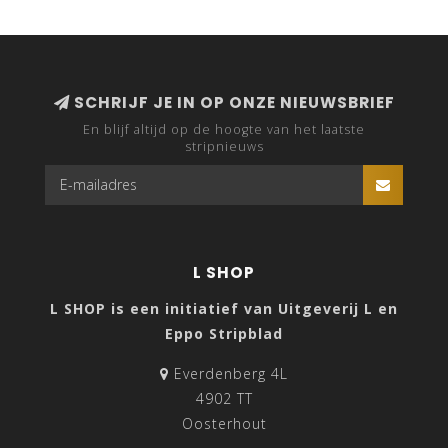
SCHRIJF JE IN OP ONZE NIEUWSBRIEF
En blijf altijd op de hoogte van het laatste
stripnieuws
L SHOP
L SHOP is een initiatief van Uitgeverij L en
Eppo Stripblad
Everdenberg 4L
4902 TT
Oosterhout