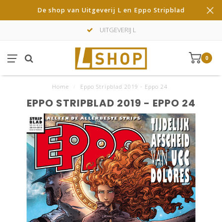
De shop van Uitgeverij L en Eppo Stripblad
UITGEVERIJ L
0
Home
/
Eppo Stripblad 2019 - Eppo 24
EPPO STRIPBLAD 2019 - EPPO 24