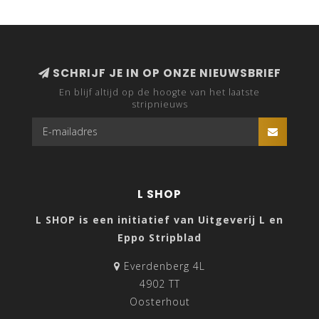
SCHRIJF JE IN OP ONZE NIEUWSBRIEF
En blijf altijd op de hoogte van het laatste
stripnieuws
L SHOP
L SHOP is een initiatief van Uitgeverij L en
Eppo Stripblad
Everdenberg 4L
4902 TT
Oosterhout