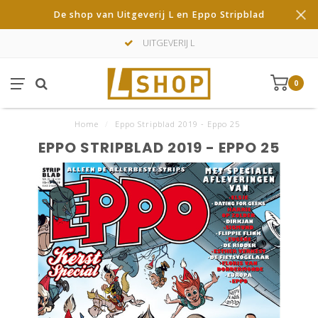
De shop van Uitgeverij L en Eppo Stripblad
UITGEVERIJ L
0
Home
/
Eppo Stripblad 2019 - Eppo 25
EPPO STRIPBLAD 2019 - EPPO 25