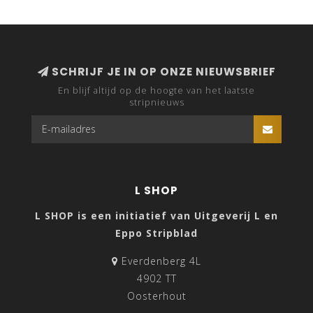
SCHRIJF JE IN OP ONZE NIEUWSBRIEF
En blijf altijd op de hoogte van het laatste
stripnieuws
L SHOP
L SHOP is een initiatief van Uitgeverij L en
Eppo Stripblad
Everdenberg 4L
4902 TT
Oosterhout