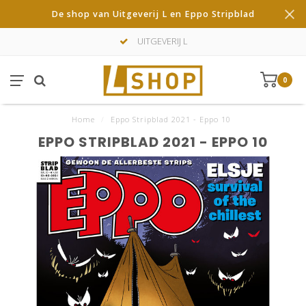
De shop van Uitgeverij L en Eppo Stripblad
UITGEVERIJ L
0
Home
/
Eppo Stripblad 2021 - Eppo 10
EPPO STRIPBLAD 2021 - EPPO 10