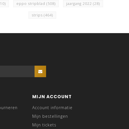
510)
eppo stripblad
(508)
jaargang 2022
(28)
strips
(464)
MIJN ACCOUNT
ourneren
Account informatie
Mijn bestellingen
Mijn tickets