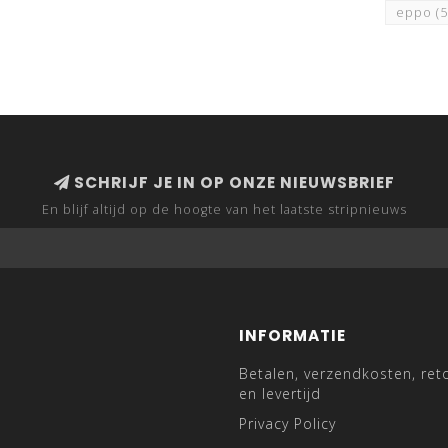
eppo
(
SCHRIJF JE IN OP ONZE NIEUWSBRIEF
En blijf altijd op de hoogte van het laatste stripnieuws
INFORMATIE
Betalen, verzendkosten, ret
en levertijd
Privacy Policy