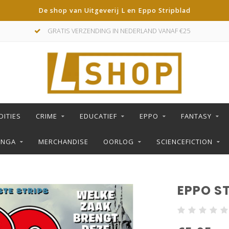
De shop van Uitgeverij L en Eppo Stripblad
GRATIS VERZENDING IN NEDERLAND VANAF €25
DITIES
CRIME
EDUCATIEF
EPPO
FANTASY
ANGA
MERCHANDISE
OORLOG
SCIENCEFICTION
EPPO ST