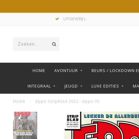
UITGEVERIJ L
HOME
AVONTUUR
BEURS / LOCKDOWN E
INTEGRAAL
JEUGD
LUXE EDITIES
M
Home
/
Eppo Stripblad 2022 - Eppo 05