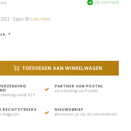
Op voorraad
 btw
 2022 - Eppo 05
Lees meer..
uze:
*
TOEVOEGEN AAN WINKELWAGEN
VERZENDING
PARTNER VAN POSTNL
AND
verzending via PostNL
stelling vanaf €25
G RECHTSTREEKS
NIEUWSBRIEF
s magazijn
abonneer je op de nieuwsbrief