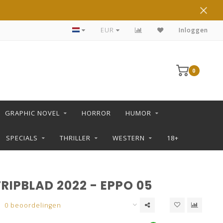
DE LEUKSTE STRIPS KOOP JE IN DE L SHOP
EUR
Inloggen
0
GRAPHIC NOVEL
HORROR
HUMOR
SPECIALS
THRILLER
WESTERN
18+
RIPBLAD 2022 - EPPO 05
0 beoordelingen