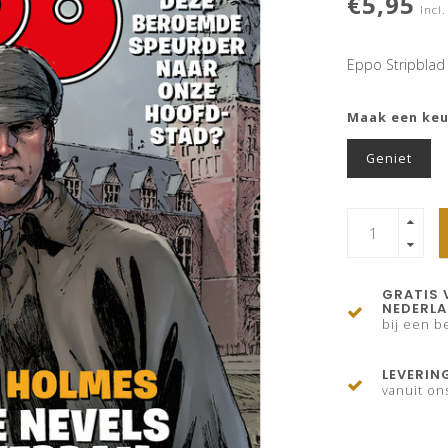
€5,95
Incl.
Eppo Stripblad
Maak een ke
Geniet
GRATIS 
NEDERL
bij een be
LEVERIN
vanuit on