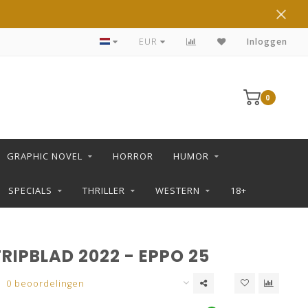
DE LEUKSTE STRIPS KOOP JE IN DE L SHOP
EUR
Inloggen
0
GRAPHIC NOVEL
HORROR
HUMOR
SPECIALS
THRILLER
WESTERN
18+
RIPBLAD 2022 - EPPO 25
0 beoordelingen