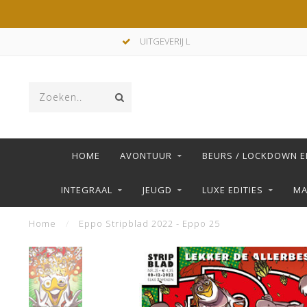
UITGEVERIJ L
HOME
AVONTUUR
BEURS / LOCKDOWN E
INTEGRAAL
JEUGD
LUXE EDITIES
M
Home
/
Eppo Stripblad 2022 - Eppo 25