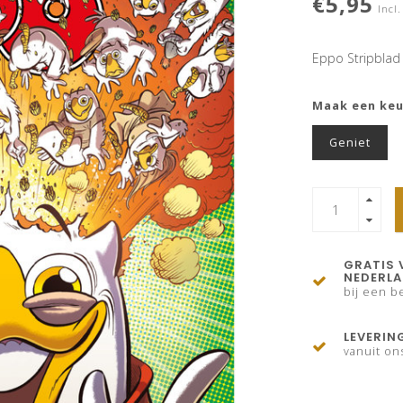
€5,95
Incl.
Eppo Stripblad
Maak een ke
Geniet
GRATIS 
NEDERL
bij een be
LEVERIN
vanuit on