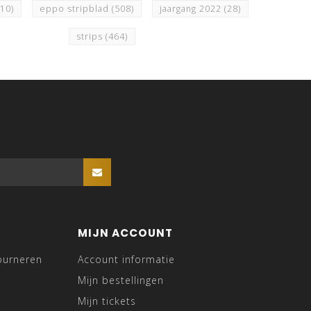
510)
eppo stripblad
(508)
jaargang 2022
(28)
strips
(464)
MIJN ACCOUNT
ourneren
Account informatie
Mijn bestellingen
Mijn tickets