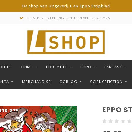
De shop van Uitgeverij L en Eppo Stripblad
GRATIS VERZENDING IN NEDERLAND VANAF €25
DITIES
CRIME
EDUCATIEF
EPPO
FANTASY
ANGA
MERCHANDISE
OORLOG
SCIENCEFICTION
EPPO ST