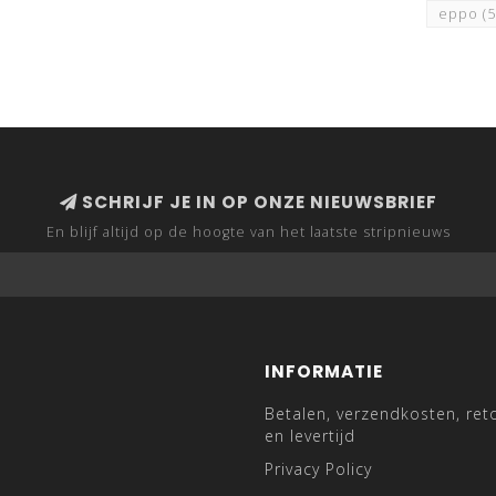
eppo
(
SCHRIJF JE IN OP ONZE NIEUWSBRIEF
En blijf altijd op de hoogte van het laatste stripnieuws
INFORMATIE
Betalen, verzendkosten, ret
en levertijd
Privacy Policy