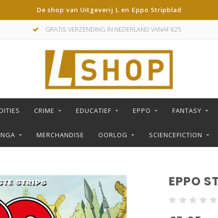
De shop van Uitgeverij L en Eppo Stripblad
GRATIS VERZENDING IN NEDERLAND VANAF €25
DITIES
CRIME
EDUCATIEF
EPPO
FANTASY
ANGA
MERCHANDISE
OORLOG
SCIENCEFICTION
EPPO ST