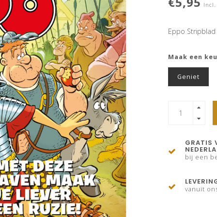
€5,95
Incl.
Eppo Stripblad
Maak een ke
Geniet
GRATIS 
NEDERL
bij een be
LEVERIN
vanuit on