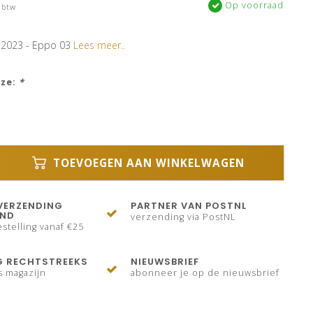
Op voorraad
 btw
 2023 - Eppo 03
Lees meer..
uze:
*
TOEVOEGEN AAN WINKELWAGEN
VERZENDING
PARTNER VAN POSTNL
AND
verzending via PostNL
stelling vanaf €25
G RECHTSTREEKS
NIEUWSBRIEF
s magazijn
abonneer je op de nieuwsbrief