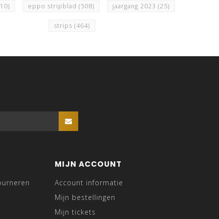
510)
eppo stripblad
(508)
jaargang 2023
(25)
strips
(464)
MIJN ACCOUNT
ourneren
Account informatie
Mijn bestellingen
Mijn tickets