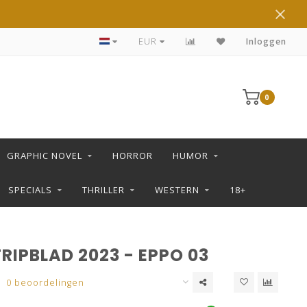
DE LEUKSTE STRIPS KOOP JE IN DE L SHOP
EUR
Inloggen
0
GRAPHIC NOVEL
HORROR
HUMOR
SPECIALS
THRILLER
WESTERN
18+
RIPBLAD 2023 - EPPO 03
0 beoordelingen