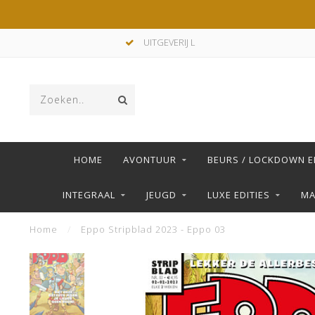
UITGEVERIJ L
HOME
AVONTUUR
BEURS / LOCKDOWN E
INTEGRAAL
JEUGD
LUXE EDITIES
M
Home
/
Eppo Stripblad 2023 - Eppo 03